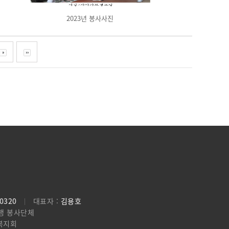
2023년 봉사사진
00320
대표자 :
김용호
행 봉사단체
복지회