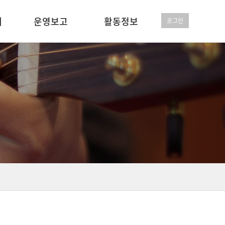
개
운영보고
활동정보
로그인
사단법인 결산보고서
사단법인 봉사앨범
비영리 결산보고서
비영리 봉사앨범
정기총회
언론보도
행사일정