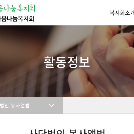
복지회소
인사말
조직도
찾아오시는길
활동정보
법인 봉사앨범
사단법인 봉사앨범