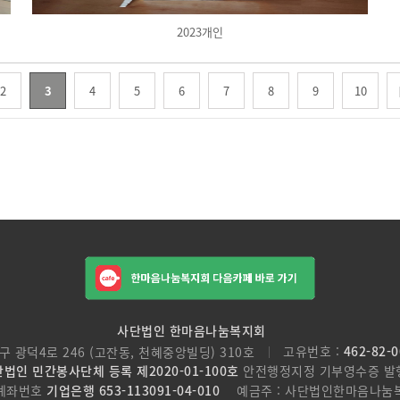
2023개인
2
3
4
5
6
7
8
9
10
사단법인 한마음나눔복지회
구 광덕4로 246 (고잔동, 천혜중앙빌딩) 310호
고유번호 :
462-82-
법인 민간봉사단체 등록 제2020-01-100호
안전행정지정 기부영수증 발
계좌번호
기업은행 653-113091-04-010
예금주 : 사단법인한마음나눔