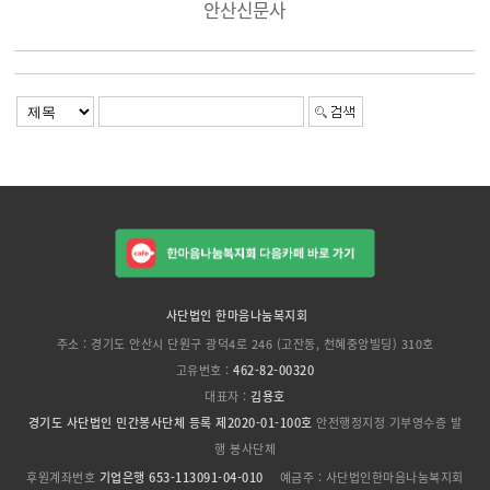
안산신문사
사단법인 한마음나눔복지회
주소 : 경기도 안산시 단원구 광덕4로 246 (고잔동, 천혜중앙빌딩) 310호
고유번호 :
462-82-00320
대표자 :
김용호
경기도 사단법인 민간봉사단체 등록 제2020-01-100호
안전행정지정 기부영수증 발
행 봉사단체
후원계좌번호
기업은행 653-113091-04-010
예금주 : 사단법인한마음나눔복지회