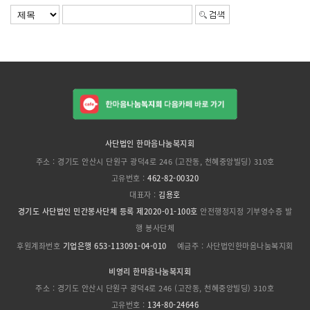
사단법인 한마음나눔복지회
주소 : 경기도 안산시 단원구 광덕4로 246 (고잔동, 천혜중앙빌딩) 310호
고유번호 :
462-82-00320
대표자 :
김용호
경기도 사단법인 민간봉사단체 등록 제2020-01-100호
안전행정지정 기부영수증 발
행 봉사단체
후원계좌번호
기업은행 653-113091-04-010
예금주 : 사단법인한마음나눔복지회
비영리 한마음나눔복지회
주소 : 경기도 안산시 단원구 광덕4로 246 (고잔동, 천혜중앙빌딩) 310호
고유번호 :
134-80-24646