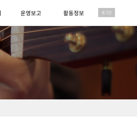
개
운영보고
활동정보
로그인
사단법인 결산보고서
사단법인 봉사앨범
비영리 결산보고서
비영리 봉사앨범
정기총회
언론보도
행사일정