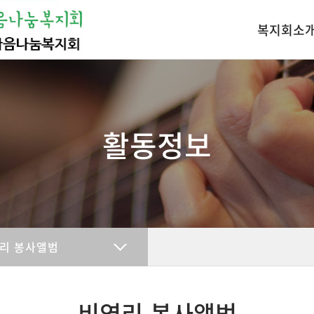
복지회소
인사말
조직도
찾아오시는길
활동정보
리 봉사앨범
비영리 봉사앨범