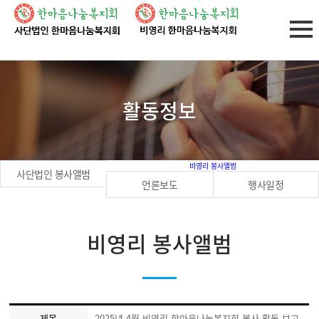
활동정보
비영리 봉사앨범
사단법인 봉사앨범
언론보도
행사일정
비영리 봉사앨범
제목
2025년 4월 비영리 한마음나눔복지회 봉사 활동 보고