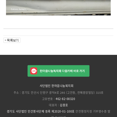
사단법인 한마음나눔복지회
주소 : 경기도 안산시 단원구 광덕4로 246 (고잔동, 천혜중앙빌딩) 310호
고유번호 :
462-82-00320
대표자 :
김용호
경기도 사단법인 민간봉사단체 등록 제2020-01-100호
안전행정지정 기부영수증 발