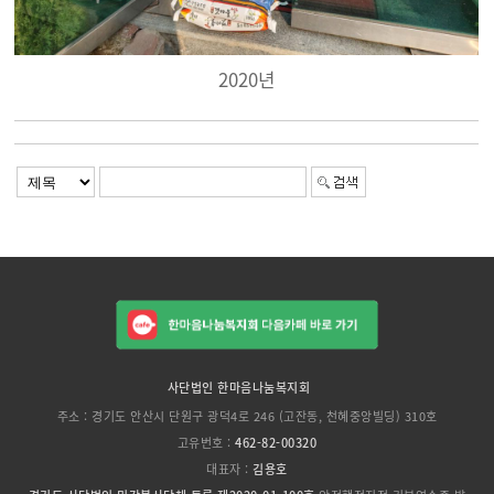
2020년
사단법인 한마음나눔복지회
주소 : 경기도 안산시 단원구 광덕4로 246 (고잔동, 천혜중앙빌딩) 310호
고유번호 :
462-82-00320
대표자 :
김용호