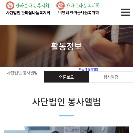
활동정보
비영리 봉사앨범
사단법인 봉사앨범
언론보도
행사일정
사단법인 봉사앨범