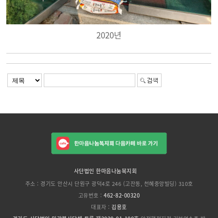
2020년
사단법인 한마음나눔복지회
주소 : 경기도 안산시 단원구 광덕4로 246 (고잔동, 천혜중앙빌딩) 310호
고유번호 :
462-82-00320
대표자 :
김용호