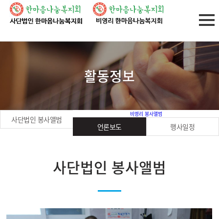
활동정보
비영리 봉사앨범
사단법인 봉사앨범
언론보도
행사일정
사단법인 봉사앨범