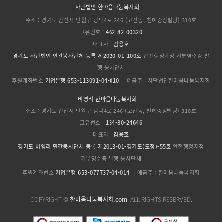
사단법인 한마음나눔복지회
주소 : 경기도 안산시 단원구 광덕4로 246 (고잔동, 천혜중앙빌딩) 310호
고유번호 :
462-82-00320
대표자 :
김용호
경기도 사단법인 민간봉사단체 등록 제2020-01-100호
안전행정지정 기부영수증 발
행 봉사단체
후원계좌번호
기업은행 653-113091-04-010
예금주 : 사단법인한마음나눔복지회
비영리 한마음나눔복지회
주소 : 경기도 안산시 단원구 광덕4로 246 (고잔동, 천혜중앙빌딩) 310호
고유번호 :
134-80-24646
대표자 :
김용호
경기도 비영리 민간봉사단체 등록 제2013-01-경기도(도청)-55호
안전행정지정
기부영수증 발행 봉사단체
후원계좌번호
기업은행 653-077737-04-014
예금주 : 한마음나눔복지회
COPYRIGHT ©
한마음나눔복지회.com
. ALL RIGHTS RESERVED.