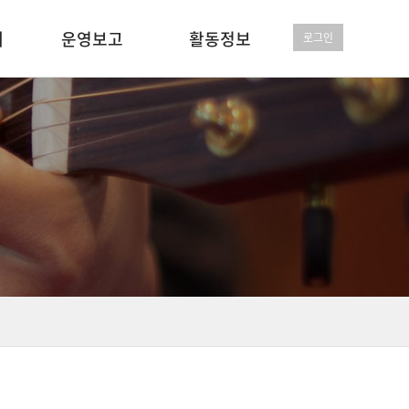
개
운영보고
활동정보
로그인
사단법인 결산보고서
사단법인 봉사앨범
비영리 결산보고서
비영리 봉사앨범
정기총회
언론보도
행사일정