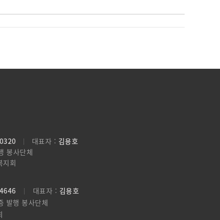
00320
대표자 :
김용호
행 봉사단체
복지회
24646
대표자 :
김용호
증 발행 봉사단체
회