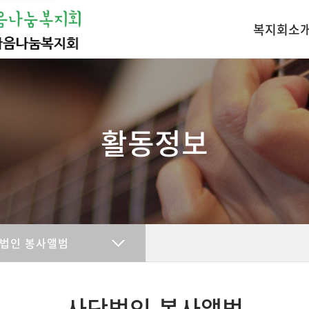
복지회소
인사말
조직도
찾아오시는길
활동정보
법인 봉사앨범
사단법인 봉사앨범